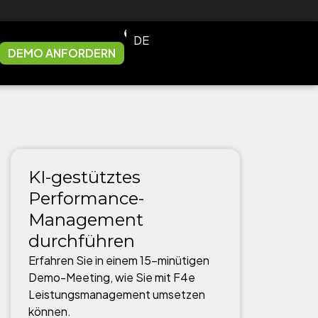
DE
EN
DEMO ANFORDERN
KI-gestütztes
Performance-
Management
durchführen
Erfahren Sie in einem 15-minütigen
Demo-Meeting, wie Sie mit F4e
Leistungsmanagement umsetzen
können.