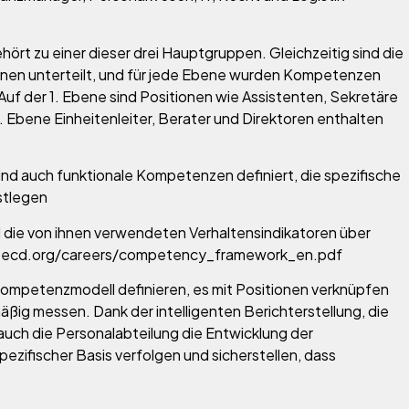
ehört zu einer dieser drei Hauptgruppen. Gleichzeitig sind die
benen unterteilt, und für jede Ebene wurden Kompetenzen
uf der 1. Ebene sind Positionen wie Assistenten, Sekretäre
 Ebene Einheitenleiter, Berater und Direktoren enthalten
nd auch funktionale Kompetenzen definiert, die spezifische
stlegen
ie von ihnen verwendeten Verhaltensindikatoren über
w.oecd.org/careers/competency_framework_en.pdf
Kompetenzmodell definieren, es mit Positionen verknüpfen
ßig messen. Dank der intelligenten Berichterstellung, die
auch die Personalabteilung die Entwicklung der
zifischer Basis verfolgen und sicherstellen, dass