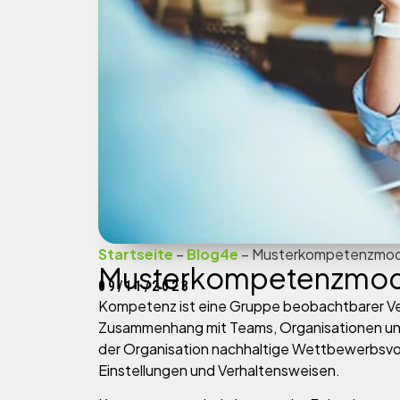
Startseite
–
Blog4e
–
Musterkompetenzmod
Musterkompetenzmod
09/11/2023
Kompetenz ist eine Gruppe beobachtbarer Ver
Zusammenhang mit Teams, Organisationen und
der Organisation nachhaltige Wettbewerbsvor
Einstellungen und Verhaltensweisen.