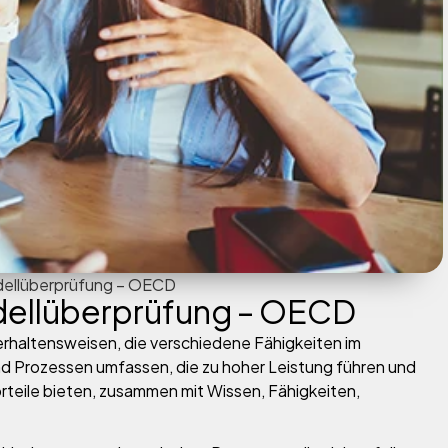
ellüberprüfung – OECD
ellüberprüfung – OECD
haltensweisen, die verschiedene Fähigkeiten im
 Prozessen umfassen, die zu hoher Leistung führen und
teile bieten, zusammen mit Wissen, Fähigkeiten,