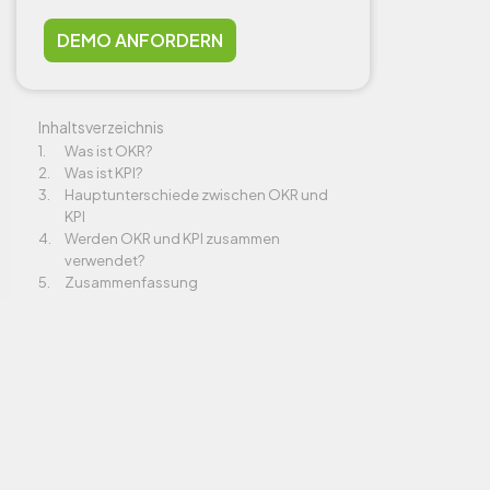
DEMO ANFORDERN
Inhaltsverzeichnis
Was ist OKR?
Was ist KPI?
Hauptunterschiede zwischen OKR und
KPI
Werden OKR und KPI zusammen
verwendet?
Zusammenfassung