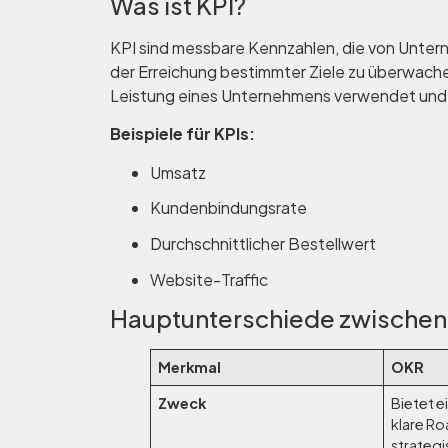
Was ist KPI?
KPI sind messbare Kennzahlen, die von Unte
der Erreichung bestimmter Ziele zu überwach
Leistung eines Unternehmens verwendet und si
Beispiele für KPIs:
Umsatz
Kundenbindungsrate
Durchschnittlicher Bestellwert
Website-Traffic
Hauptunterschiede zwischen
Merkmal
OKR
Zweck
Bietet e
klare R
strategi