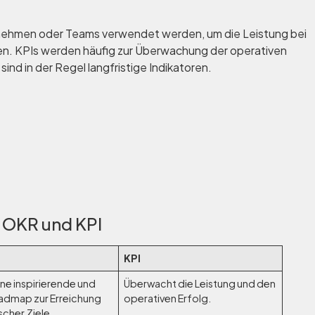
rnehmen oder Teams verwendet werden, um die Leistung bei
en. KPIs werden häufig zur Überwachung der operativen
nd in der Regel langfristige Indikatoren.
 OKR und KPI
KPI
ine inspirierende und
Überwacht die Leistung und den
oadmap zur Erreichung
operativen Erfolg.
scher Ziele.