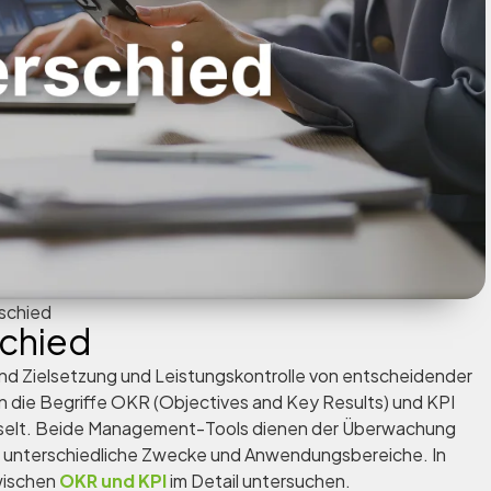
schied
schied
nd Zielsetzung und Leistungskontrolle von entscheidender
ie Begriffe OKR (Objectives and Key Results) und KPI
hselt. Beide Management-Tools dienen der Überwachung
h unterschiedliche Zwecke und Anwendungsbereiche. In
zwischen
OKR und KPI
im Detail untersuchen.