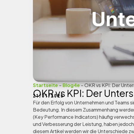
Startseite
–
Blog4e
–
OKR vs KPI: Der Unter
OKR vs KPI: Der Unter
21/01/2025
Für den Erfolg von Unternehmen und Teams si
Bedeutung. In diesem Zusammenhang werden d
(Key Performance Indicators) häufig verwec
und Verbesserung der Leistung, haben jedoc
diesem Artikel werden wir die Unterschiede 