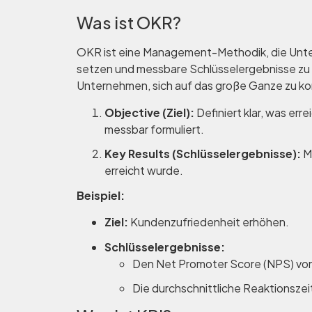
Was ist OKR?
OKR ist eine Management-Methodik, die Unte
setzen und messbare Schlüsselergebnisse zu def
Unternehmen, sich auf das große Ganze zu k
Objective (Ziel):
Definiert klar, was erre
messbar formuliert.
Key Results (Schlüsselergebnisse):
Me
erreicht wurde.
Beispiel:
Ziel:
Kundenzufriedenheit erhöhen.
Schlüsselergebnisse:
Den Net Promoter Score (NPS) von
Die durchschnittliche Reaktionsze