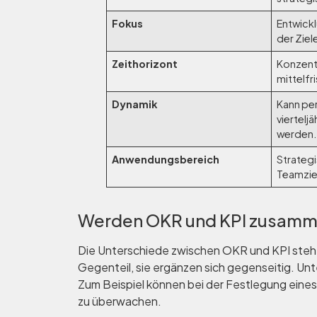
Fokus
Entwickl
der Ziel
Zeithorizont
Konzentr
mittelfri
Dynamik
Kann per
viertelj
werden.
Anwendungsbereich
Strateg
Teamzie
Werden OKR und KPI zusamm
Die Unterschiede zwischen OKR und KPI steh
Gegenteil, sie ergänzen sich gegenseitig. U
Zum Beispiel können bei der Festlegung eine
zu überwachen.