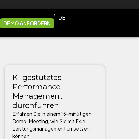
DE
EN
DEMO ANFORDERN
KI-gestütztes
Performance-
Management
durchführen
Erfahren Sie in einem 15-minütigen
Demo-Meeting, wie Sie mit F4e
Leistungsmanagement umsetzen
können.