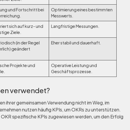
ung und Fortschritt bei
Optimierung eines bestimmten
erreichung.
Messwerts.
iert sich auf kurz- und
Langfristige Messungen.
stige Ziele.
iodisch (in der Regel
Eher stabil und dauerhaft.
ährlich) geändert
ische Projekte und
Operative Leistung und
le.
Geschäftsprozesse.
en verwendet?
en ihrer gemeinsamen Verwendung nicht im Weg, im
nternehmen nutzen häufig KPIs, um OKRs zu unterstützen.
s OKR spezifische KPIs zugewiesen werden, um den Erfolg