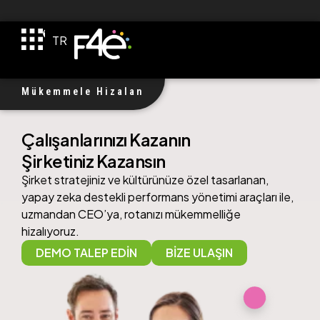
EN
TR
DE
Mükemmele Hizalan
Çalışanlarınızı Kazanın
Şirketiniz Kazansın
Şirket stratejiniz ve kültürünüze özel tasarlanan,
yapay zeka destekli performans yönetimi araçları ile,
uzmandan CEO’ya, rotanızı mükemmelliğe
hizalıyoruz.
DEMO TALEP EDİN
BİZE ULAŞIN