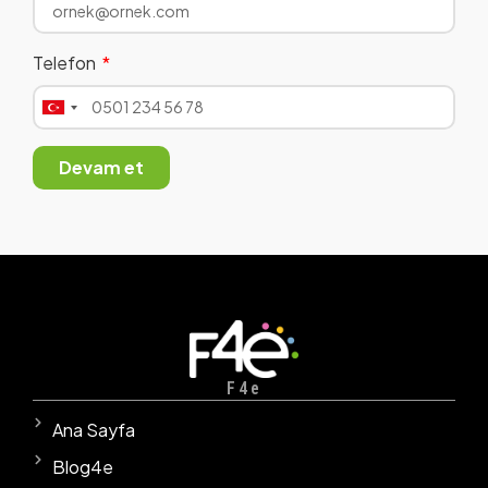
Telefon
Turkey
+90
Devam et
F4e
Ana Sayfa
Blog4e