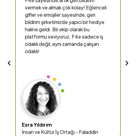
F4e
sayesinde artık geri bildirim
vermek ve almak çok kolay! Eğlenceli
a
gifler ve emojiler sayesinde, geri
e
bildirim şirketimizde yapıcı bir hediye
y
haline geldi. Bir ekip olarak bu
o
platformu seviyoruz;
F4e
sadece iş
T
odaklı değil, aynı zamanda çalışan
e
odaklı!
Esra Yıldırım
Tü
i
İnsan ve Kültür İş Ortağı - Faladdin
İn