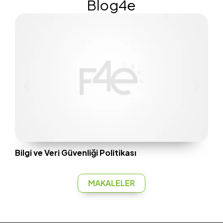
Blog4e
Çal
Çalı
çalı
serg
Bu...
Bilgi ve Veri Güvenliği Politikası
MAKALELER