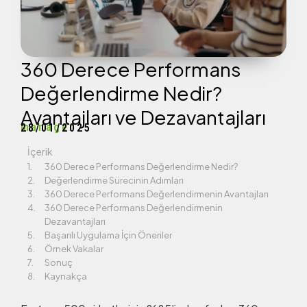
360 Derece Performans
Değerlendirme Nedir?
Avantajları ve Dezavantajları
manager
28/01/2025
İçerik
360 Derece Performans Değerlendirme Nedir?
Değerlendirme Sürecinin Adımları
360 Derece Performans Değerlendirmenin Avantajları
360 Derece Performans Değerlendirmenin
Dezavantajları
Başarılı Uygulama İçin Öneriler
Örnek Vakalar
Sonuç
Kaynakça