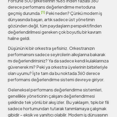
Fortune 500 şirketlerinin %85’inden fazlası 360
derece performans değerlendirme metoduna
[1]
geçmiş durumda.
Peki neden? Çünkü modern iş
dünyasında başarı, artık sadece üst yönetimin
gözünden değil, tüm paydaşların perspektifinden
değerlendirilmesi gereken çok boyutlu bir kavram
haline geldi.
Düşünün ki bir orkestra şefisiniz. Orkestranızın
performansını sadece seyircilerin alkışlarına bakarak
mı değerlendirirsiniz? Ya da sadece kendi kulaklarınıza
güvenerek mi? Peki ya orkestra üyelerinin birbirleriyle
olan uyumu? İşte tam da bu noktada 360 derece
performans değerlendirme sistemi devreye giriyor.
Geleneksel performans değerlendirme sistemleri,
genellikle yöneticinin çalışanı değerlendirmesi
şeklinde tek yönlü bir akış izler. Bu yaklaşım, tıpkı bir fili
sadece hortumundan tutarak tanımlamaya çalışmak
gibidir – eksik ve yanıltıcı olabilir. Modern iş dünyasının