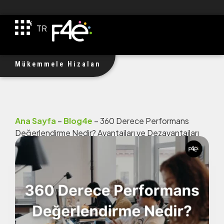
EN
TR
DE
F4e $1M Yatırım Aldı!
Mükemmele Hizalan
Ana Sayfa
–
Blog4e
–
360 Derece Performans
Değerlendirme Nedir? Avantajları ve Dezavantajları